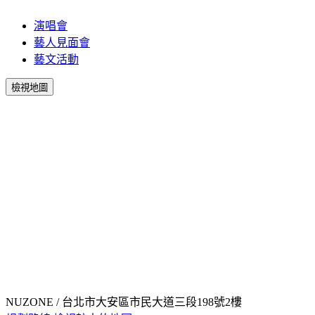
演唱會
藝人見面會
藝文活動
檢視地圖
NUZONE / 台北市大安區市民大道三段198號2樓