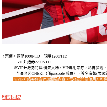
✧票價✧ 預購1000NTD 現場1200NTD
VIP升級券2200NTD
※VIP升級券特典:優先入場，VIP專用票券，彩排參觀，
全員合照CHEKI（僅passcode 成員），簽名海報(限10
※VIP升級券僅含追加體驗內容，需搭配門票使用方可
周邊商品