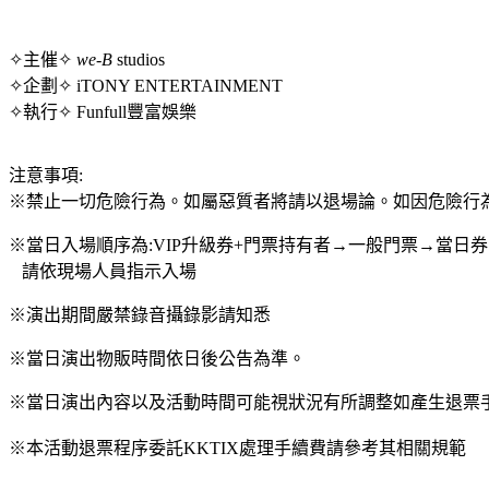
✧主催✧
we
-
B
studios
✧企劃✧ iTONY ENTERTAINMENT
✧執行✧ Funfull豐富娛樂
注意事項:
※禁止一切危險行為。如屬惡質者將請以退場論。如因危險行
※當日入場順序為:VIP升級券+門票持有者→一般門票→當日券
請依現場人員指示入場
※演出期間嚴禁錄音攝錄影請知悉
※當日演出物販時間依日後公告為準。
※當日演出內容以及活動時間可能視狀況有所調整如產生退票
※本活動退票程序委託KKTIX處理手續費請參考其相關規範