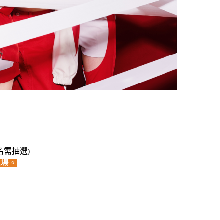
名需抽選)
進場。